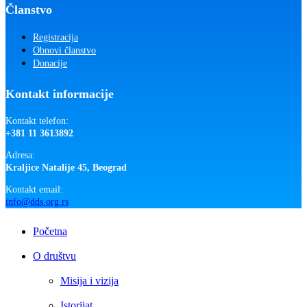
Članstvo
Registracija
Obnovi članstvo
Donacije
Kontakt informacije
Kontakt telefon:
+381 11 3613892
Adresa:
Kraljice Natalije 45, Beograd
Kontakt email:
info@dds.org.rs
Close
Početna
Menu
O društvu
Misija i vizija
Istorijat