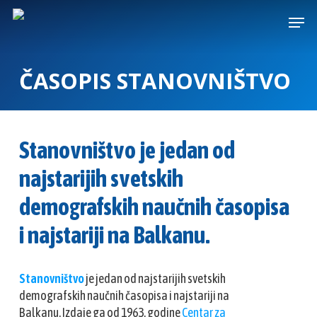
Skip
Menu
to
main
content
ČASOPIS STANOVNIŠTVO
Stanovništvo je jedan od
najstarijih svetskih
demografskih naučnih časopisa
i najstariji na Balkanu.
Stanovništvo
je jedan od najstarijih svetskih
demografskih naučnih časopisa i najstariji na
Balkanu. Izdaje ga od 1963. godine
Centar za