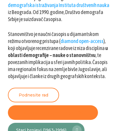
demografska istraživanja Instituta društvenih nauka
iz Beograda. Od 1990. godine, Društvo demografa
Srbije je suizdavač časopisa.
Stanovništvo je naučni časopis u dijamantskom
režimu otvorenog pristupa (
diamond open-access
),
koji objavljuje recenzirane radove iz niza disciplina
u
oblasti demografije – nauke o stanovništvu
, te
povezanih implikacija u sferi javnih politika. Časopis
ima regionalni fokus na zemlje bivše Jugoslavije, ali
objavljuje i članke iz drugih geografskih konteksta.
Podnesite rad
Pristup svim brojevima (od 1997.)
Stari brojevi (1963-1996)