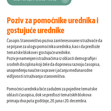
Poziv za pomoćnike urednika i
gostujuće urednike
Časopis Stanovništvo poziva zainteresovane istraživače da
se prijave za ulogu pomoćnika urednika, kao i da predlože
tematske blokove i gostujuće urednike.
Poziv je namenjen istraživačima iz oblasti demografije i
srodnih disciplina koji žele da doprinesu razvoju časopisa,
unapređenju naučne rasprave i jačanju međunarodne
vidljivosti istraživanja stanovništva.
Pomoćnici urednika biće zaduženi za pojedine tematske
oblasti časopisa, dok se predlozi tematskih blokova
primaju dva puta godišnje, 20. juna i 20. decembra.