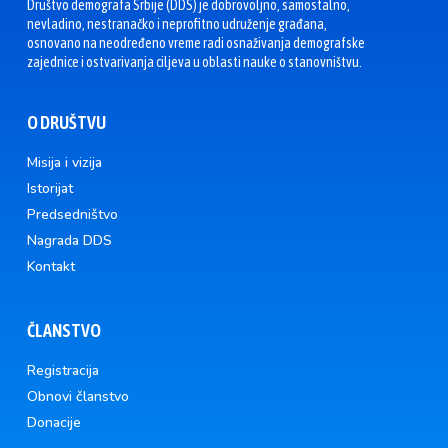
Društvo demografa Srbije (DDS) je dobrovoljno, samostalno,
nevladino, nestranačko i neprofitno udruženje građana,
osnovano na neodređeno vreme radi osnaživanja demografske
zajednice i ostvarivanja ciljeva u oblasti nauke o stanovništvu.
O DRUŠTVU
Misija i vizija
Istorijat
Predsedništvo
Nagrada DDS
Kontakt
ČLANSTVO
Registracija
Obnovi članstvo
Donacije