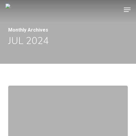
Skip
Menu
to
main
content
Monthly Archives
JUL 2024