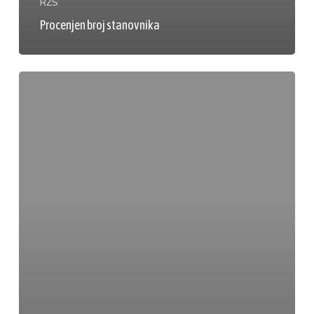
RZS
Procenjen broj stanovnika
Migracije