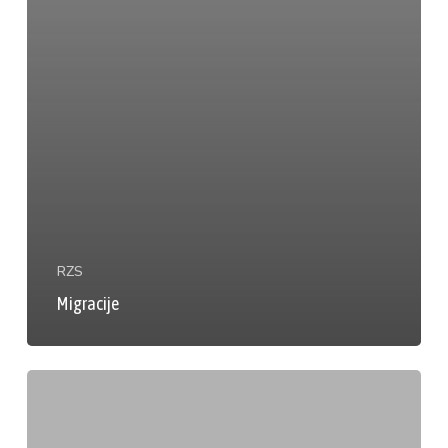
RZS
Migracije
Zaključeni
i
razvedeni