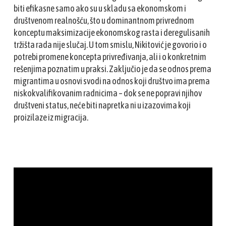
biti efikasne samo ako su u skladu sa ekonomskom i
društvenom realnošću, što u dominantnom privrednom
konceptu maksimizacije ekonomskog rasta i deregulisanih
tržišta rada nije slučaj. U tom smislu, Nikitović je govorio i o
potrebi promene koncepta privređivanja, ali i o
konkretnim
rešenjima poznatim u praksi. Zaključio je da se
odnos prema
migrantima u osnovi svodi na odnos koji društvo ima prema
niskokvalifikovanim radnicima – dok se ne popravi njihov
društveni status, neće biti napretka ni u izazovima koji
proizilaze iz migracija.