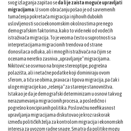
svog izlaganja zapitao se
da li je zaista moguće upravljati
migracijama
. U svom obraćanju pošao je od savremenih
tumačenja pokretača migracija i njihovih dubokih
uslovljenosti socioekonomskim okolnostima pre nego
demografskim faktorima, kako to vide neki od vodećih
istraživača migracija. To je veoma često u suprotnosti sa
interpretacijama migracionih trendova od strane
donosilaca odluka, ali i mnogih istraživača na čijim se
ocenama neretko zasniva „upravljanje“ migracijama.
Nikitović se osvrnuo na brojne stereoptipe, pogrešna
polazišta, ali i netačne podatke koji dominiraju ovom
sferom, a tiču se obima, pravaca i tipova migracija, pa čak i
uloge migracije kao „rešenja“ za starenje stanovništva.
Istakao je da je
demografski determinizam
u osnovi takvog
nerazumevanja migracionih procesa
, a posledično i
pogrešno koncipiranih politika. Poslovičnu neefikasnost
upravljanja migracijama diskutovao je kroz r
askorak
između
političkih želja za kontrolom migracija i ekonomskih
interesa za uvozom radne snage. Smatra da politike mogu