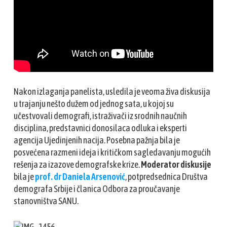
Nakon izlaganja panelista, usledila je veoma živa diskusija
u trajanju nešto dužem od jednog sata, u kojoj su
učestvovali demografi, istraživači iz srodnih naučnih
disciplina, predstavnici donosilaca odluka i eksperti
agencija Ujedinjenih nacija. Posebna pažnja bila je
posvećena razmeni ideja i kritičkom sagledavanju mogućih
rešenja za izazove demografske krize.
Moderator diskusije
bila je
prof. dr Daniela Arsenović
, potpredsednica Društva
demografa Srbije i članica Odbora za proučavanje
stanovništva SANU.