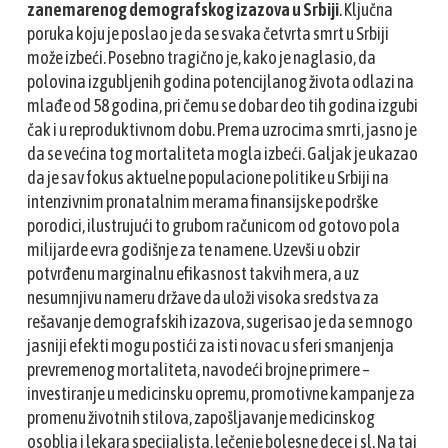
zanemarenog demografskog izazova u Srbiji
. Ključna
poruka koju je poslao je da se svaka četvrta smrt u Srbiji
može izbeći. Posebno tragično je, kako je naglasio, da
polovina izgubljenih godina potencijlanog života odlazi na
mlađe od 58 godina, pri čemu se dobar deo tih godina izgubi
čak i u reproduktivnom dobu. Prema uzrocima smrti, jasno je
da se većina tog mortaliteta mogla izbeći. Galjak je ukazao
da je sav fokus aktuelne populacione politike u Srbiji na
intenzivnim pronatalnim merama finansijske podrške
porodici, ilustrujući to grubom računicom od gotovo pola
milijarde evra godišnje za te namene. Uzevši u obzir
potvrđenu marginalnu efikasnost takvih mera, a uz
nesumnjivu nameru države da uloži visoka sredstva za
rešavanje demografskih izazova, sugerisao je da se mnogo
jasniji efekti mogu postići za isti novac u sferi smanjenja
prevremenog mortaliteta, navodeći brojne primere –
investiranje u medicinsku opremu, promotivne kampanje za
promenu životnih stilova, zapošljavanje medicinskog
osoblja i lekara specijalista, lečenje bolesne dece i sl. Na taj