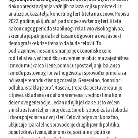
Nakon predstavljanja važnijih nalaza koji su proistekli iz
analize pokazatelja kohortnog fertiliteta na osnovu Popisa
2022. godine, uključujući pad stope završenog fertiliteta
nakon dugog perioda stabilnog i relativno visokog nivoa,
skrenula je pažnju da bi efikasan odgovor na ovaj aspekt
demografske krize trebalo da bude celovit. To
podrazumeva ne samo smanjenje ekonomske cene
roditeljstva, već i podršku savremenim oblicima zajedništva
između muškarca i žene, pomoć uspostavljanju balansa
između poslovnog i privatnog života i sprovođenje mera za
očuvanje reproduktivnog zdravlja. Generalno, donosioci
odluka, istakla je prof. Rašević, treba da postave realnije
ciljeve usklađene sa duhom vremena i vrednostima koje
dele nove generacije. Jedan od njih je i da se u što većem
smislu ostvari željeni broj dece, čime bi se podržala sloboda
izbora pojedinca u ovoj sferi. Celovit odgovor, konačno,
uključuje i paralelno sprovođenje drugih javnih politika,
poput zdravstvene, ekonomske, socijalne i politike