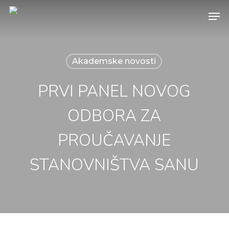
Skip
Menu
to
main
content
Akademske novosti
PRVI PANEL NOVOG
ODBORA ZA
PROUČAVANJE
STANOVNIŠTVA SANU