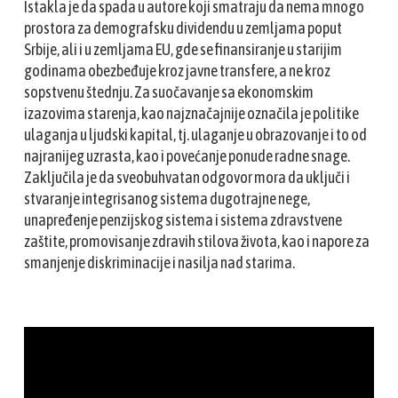
Istakla je da spada u autore koji smatraju da nema mnogo
prostora za demografsku dividendu u zemljama poput
Srbije, ali i u zemljama EU, gde se finansiranje u starijim
godinama obezbeđuje kroz javne transfere, a ne kroz
sopstvenu štednju. Za suočavanje sa ekonomskim
izazovima starenja, kao najznačajnije označila je politike
ulaganja u ljudski kapital, tj. ulaganje u obrazovanje i to od
najranijeg uzrasta, kao i povećanje ponude radne snage.
Zaključila je da sveobuhvatan odgovor mora da uključi i
stvaranje integrisanog sistema dugotrajne nege,
unapređenje penzijskog sistema i sistema zdravstvene
zaštite, promovisanje zdravih stilova života, kao i napore za
smanjenje diskriminacije i nasilja nad starima.