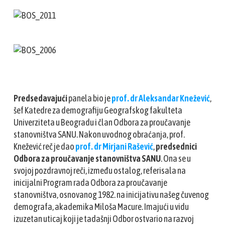
Predsedavajući
panela bio je
prof. dr Aleksandar Kneževi
ć
,
šef Katedre za demografiju Geografskog fakulteta
Univerziteta u Beogradu i član Odbora za proučavanje
stanovništva SANU. Nakon uvodnog obraćanja, prof.
Knežević reč je dao
prof. dr Mirjani Rašević
,
predsednici
Odbora za proučavanje stanovništva SANU
. Ona se u
svojoj pozdravnoj reči, između ostalog, referisala na
inicijalni Program rada Odbora za proučavanje
stanovništva, osnovanog 1982. na inicijativu našeg čuvenog
demografa, akademika Miloša Macure. Imajući u vidu
izuzetan uticaj koji je tadašnji Odbor ostvario na razvoj