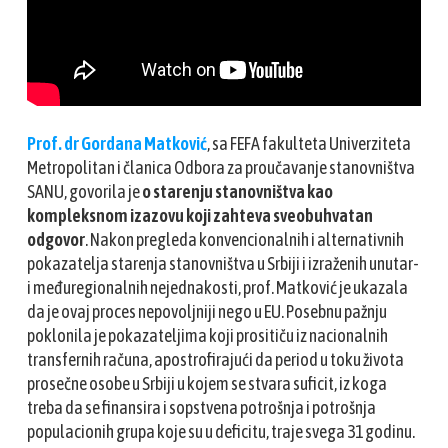
Prof. dr Gordana Matković
, sa FEFA fakulteta Univerziteta
Metropolitan i članica Odbora za proučavanje stanovništva
SANU, govorila je
o starenju stanovništva kao
kompleksnom izazovu koji zahteva sveobuhvatan
odgovor
. Nakon pregleda konvencionalnih i alternativnih
pokazatelja starenja stanovništva u Srbiji i izraženih unutar-
i međuregionalnih nejednakosti, prof. Matković je ukazala
da je ovaj proces nepovoljniji nego u EU. Posebnu pažnju
poklonila je pokazateljima koji prositiču iz nacionalnih
transfernih računa, apostrofirajući da period u toku života
prosečne osobe u Srbiji u kojem se stvara suficit, iz koga
treba da se finansira i sopstvena potrošnja i potrošnja
populacionih grupa koje su u deficitu, traje svega 31 godinu.