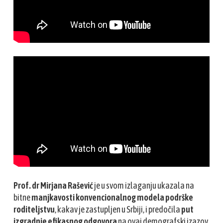
Prof. dr Mirjana Rašević
je u svom izlaganju ukazala na
bitne
manjkavosti konvencionalnog modela podrške
roditeljstvu
, kakav je zastupljen u Srbiji, i predočila
put
izgradnje
efikasnog odgovora
na ovaj demografski izazov.