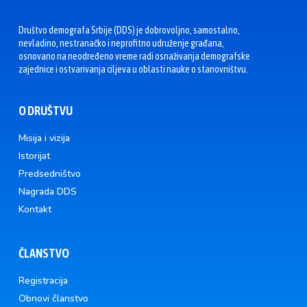
Društvo demografa Srbije (DDS) je dobrovoljno, samostalno,
nevladino, nestranačko i neprofitno udruženje građana,
osnovano na neodređeno vreme radi osnaživanja demografske
zajednice i ostvarivanja ciljeva u oblasti nauke o stanovništvu.
O DRUŠTVU
Misija i vizija
Istorijat
Predsedništvo
Nagrada DDS
Kontakt
ČLANSTVO
Registracija
Obnovi članstvo