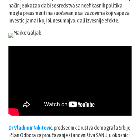
način je ukazao da bi se sredstva sa neefikasnih politika
mogla preusmeriti na suočavanje sa izazovima koji vape za
investicijama i koji bi, nesumnjvo, dali izvesnije efekte.
Dr Vladimir Nikitović
, predsednik Društva demografa Srbije
i član Odbora za proučavanje stanovništva SANU, u okosnici