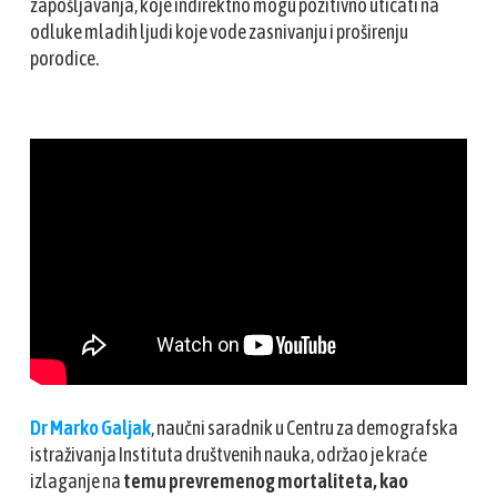
zapošljavanja, koje indirektno mogu pozitivno uticati na
odluke mladih ljudi koje vode zasnivanju i proširenju
porodice.
Dr Marko Galjak
, naučni saradnik u Centru za demografska
istraživanja Instituta društvenih nauka, održao je kraće
izlaganje na
temu prevremenog mortaliteta, kao