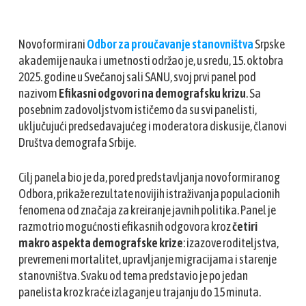
Novoformirani
Odbor za proučavanje stanovništva
Srpske
akademije nauka i umetnosti održao je, u sredu, 15. oktobra
2025. godine u Svečanoj sali SANU, svoj prvi panel pod
nazivom
Efikasni odgovori na demografsku krizu
. Sa
posebnim zadovoljstvom ističemo da su svi panelisti,
uključujući predsedavajućeg i moderatora diskusije, članovi
Društva demografa Srbije.
Cilj panela bio je da, pored predstavljanja novoformiranog
Odbora, prikaže rezultate novijih istraživanja populacionih
fenomena od značaja za kreiranje javnih politika. Panel je
razmotrio mogućnosti efikasnih odgovora kroz
četiri
makro aspekta demografske krize
: izazove roditeljstva,
prevremeni mortalitet, upravljanje migracijama i starenje
stanovništva. Svaku od tema predstavio je po jedan
panelista kroz kraće izlaganje u trajanju do 15 minuta.