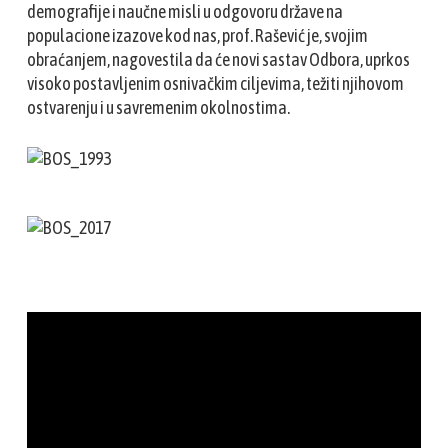
demografije i naučne misli u odgovoru države na
populacione izazove kod nas, prof. Rašević je, svojim
obraćanjem, nagovestila da će novi sastav Odbora, uprkos
visoko postavljenim osnivačkim ciljevima, težiti njihovom
ostvarenju i u savremenim okolnostima.