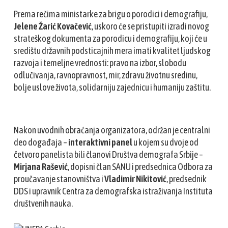
Prema rečima ministarke za brigu o porodici i demografiju,
Jelene Žarić Kovačević
, uskoro će se pristupiti izradi novog
strateškog dokumenta za porodicu i demografiju, koji će u
središtu državnih podsticajnih mera imati kvalitet ljudskog
razvoja i temeljne vrednosti: pravo na izbor, slobodu
odlučivanja, ravnopravnost, mir, zdravu životnu sredinu,
bolje uslove života, solidarniju zajednicu i humaniju zaštitu.
Nakon uvodnih obraćanja organizatora, održan je centralni
deo događaja –
interaktivni panel
u kojem su dvoje od
četvoro panelista bili članovi Društva demografa Srbije –
Mirjana Rašević
, dopisni član SANU i predsednica Odbora za
proučavanje stanovništva i
Vladimir Nikitović
, predsednik
DDS i upravnik Centra za demografska istraživanja Instituta
društvenih nauka.