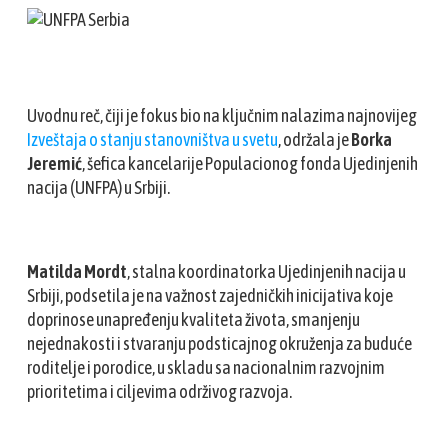
Uvodnu reč, čiji je fokus bio na ključnim nalazima najnovijeg
Izveštaja o stanju stanovništva u svetu
, održala je
Borka
Jeremić
, šefica kancelarije Populacionog fonda Ujedinjenih
nacija (UNFPA) u Srbiji.
Matilda Mordt
, stalna koordinatorka Ujedinjenih nacija u
Srbiji, podsetila je na važnost zajedničkih inicijativa koje
doprinose unapređenju kvaliteta života, smanjenju
nejednakosti i stvaranju podsticajnog okruženja za buduće
roditelje i porodice, u skladu sa nacionalnim razvojnim
prioritetima i ciljevima održivog razvoja.