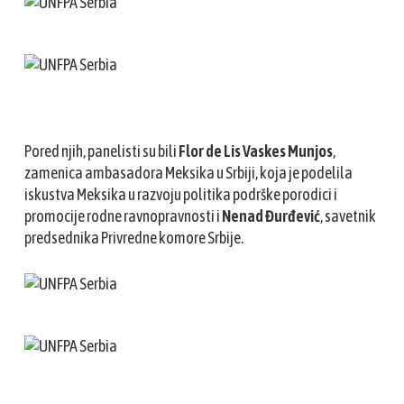
Pored njih, panelisti su bili
Flor de Lis Vaskes Munjos
,
zamenica ambasadora Meksika u Srbiji, koja je podelila
iskustva Meksika u razvoju politika podrške porodici i
promocije rodne ravnopravnosti i
Nenad Đurđević
, savetnik
predsednika Privredne komore Srbije.