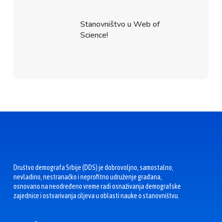
Stanovništvo u Web of
Science!
Društvo demografa Srbije (DDS) je dobrovoljno, samostalno,
nevladino, nestranačko i neprofitno udruženje građana,
osnovano na neodređeno vreme radi osnaživanja demografske
zajednice i ostvarivanja ciljeva u oblasti nauke o stanovništvu.