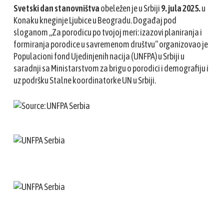
Svetski dan stanovništva
obeležen je u Srbiji
9. jula 2025.
u
Konaku kneginje Ljubice u Beogradu. Događaj pod
sloganom „Za porodicu po tvojoj meri: izazovi planiranja i
formiranja porodice u savremenom društvu“ organizovao je
Populacioni fond Ujedinjenih nacija (UNFPA) u Srbiji u
saradnji sa Ministarstvom za brigu o porodici i demografiju i
uz podršku Stalne koordinatorke UN u Srbiji.