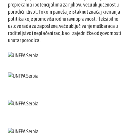
preprekama i potencijalima za njihovu veću uključenost u
porodični život. Tokom panela je istaknut značaj kreiranja
politika koje promovišu rodnu ravnopravnost, fleksibilne
uslove rada za zaposlene, veće uključivanje muškaraca u
roditeljstvo i neplaćeni rad, kao i zajedničke odgovornosti
unutar porodica.