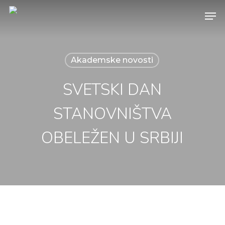
Skip
Menu
to
main
content
Akademske novosti
SVETSKI DAN
STANOVNIŠTVA
OBELEŽEN U SRBIJI