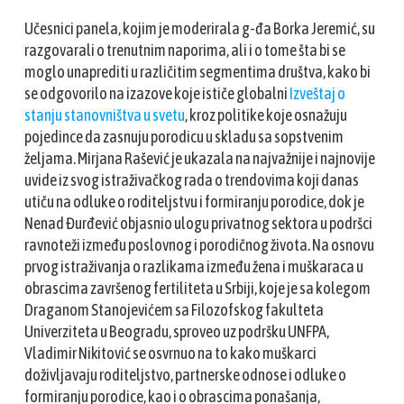
Učesnici panela, kojim je moderirala g-đa Borka Jeremić, su
razgovarali o trenutnim naporima, ali i o tome šta bi se
moglo unaprediti u različitim segmentima društva, kako bi
se odgovorilo na izazove koje ističe globalni
Izveštaj o
stanju stanovništva u svetu
, kroz politike koje osnažuju
pojedince da zasnuju porodicu u skladu sa sopstvenim
željama. Mirjana Rašević je ukazala na najvažnije i najnovije
uvide iz svog istraživačkog rada o trendovima koji danas
utiču na odluke o roditeljstvu i formiranju porodice, dok je
Nenad Đurđević objasnio ulogu privatnog sektora u podršci
ravnoteži između poslovnog i porodičnog života. Na osnovu
prvog istraživanja o razlikama između žena i muškaraca u
obrascima završenog fertiliteta u Srbiji, koje je sa kolegom
Draganom Stanojevićem sa Filozofskog fakulteta
Univerziteta u Beogradu, sproveo uz podršku UNFPA,
Vladimir Nikitović se osvrnuo na to kako muškarci
doživljavaju roditeljstvo, partnerske odnose i odluke o
formiranju porodice, kao i o obrascima ponašanja,