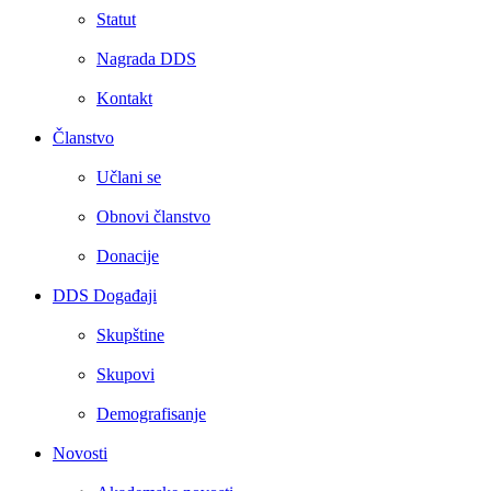
Statut
Nagrada DDS
Kontakt
Članstvo
Učlani se
Obnovi članstvo
Donacije
DDS Događaji
Skupštine
Skupovi
Demografisanje
Novosti