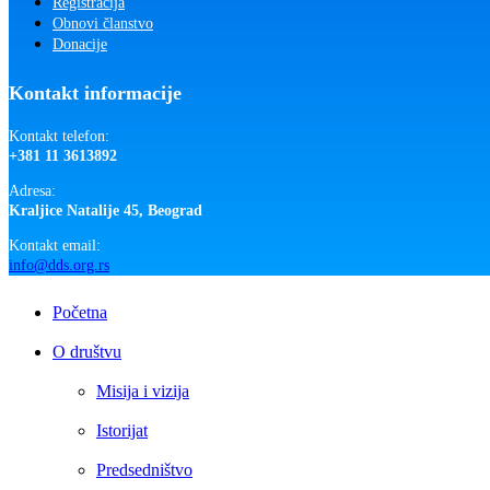
Registracija
Obnovi članstvo
Donacije
Kontakt informacije
Kontakt telefon:
+381 11 3613892
Adresa:
Kraljice Natalije 45, Beograd
Kontakt email:
info@dds.org.rs
Close
Početna
Menu
O društvu
Misija i vizija
Istorijat
Predsedništvo