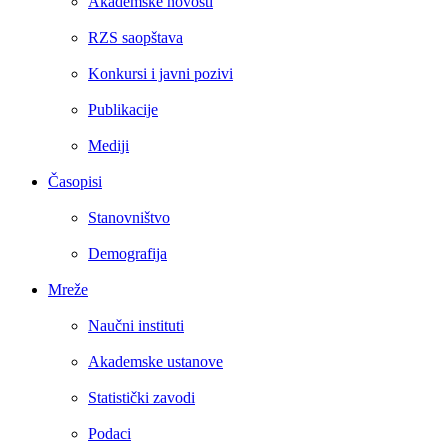
Akademske novosti
RZS saopštava
Konkursi i javni pozivi
Publikacije
Mediji
Časopisi
Stanovništvo
Demografija
Mreže
Naučni instituti
Akademske ustanove
Statistički zavodi
Podaci