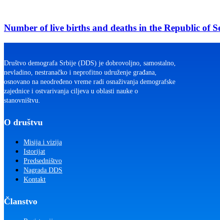
u
Number
Republici
of
Srbiji,
live
Number of live births and deaths in the Republic of S
2011-
births
2025.
and
deaths
in
Društvo demografa Srbije (DDS) je dobrovoljno, samostalno,
the
nevladino, nestranačko i neprofitno udruženje građana,
Republic
osnovano na neodređeno vreme radi osnaživanja demografske
of
zajednice i ostvarivanja ciljeva u oblasti nauke o
Serbia,
stanovništvu.
2011-
2025.
O društvu
Misija i vizija
Istorijat
Predsedništvo
Nagrada DDS
Kontakt
Članstvo