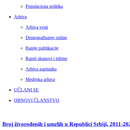
Populaciona politika
Arhiva
Arhiva vesti
Demografisanje online
Ranije publikacije
Raniji skupovi i tribine
Arhiva zapisnika
Medijska arhiva
UČLANI SE
OBNOVI ČLANSTVO
Broj
živorođenih
i
Broj živorođenih i umrlih u Republici Srbiji, 2011-20
umrlih