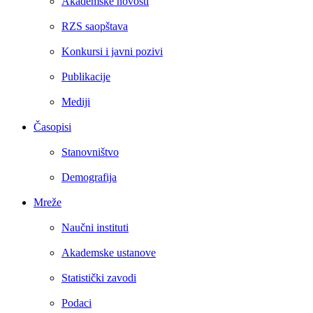
Akademske novosti
RZS saopštava
Konkursi i javni pozivi
Publikacije
Mediji
Časopisi
Stanovništvo
Demografija
Mreže
Naučni instituti
Akademske ustanove
Statistički zavodi
Podaci