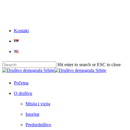
Skip
to
main
content
Kontakt
Hit enter to search or ESC to close
Close
Search
Menu
Početna
O društvu
Misija i vizija
Istorijat
Predsedništvo