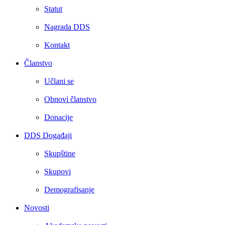
Statut
Nagrada DDS
Kontakt
Članstvo
Učlani se
Obnovi članstvo
Donacije
DDS Događaji
Skupštine
Skupovi
Demografisanje
Novosti